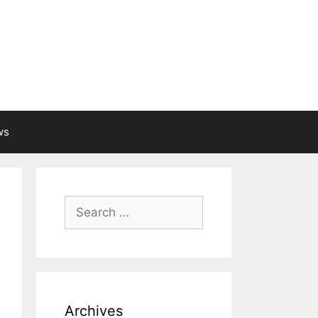
ws
Search
for:
Archives