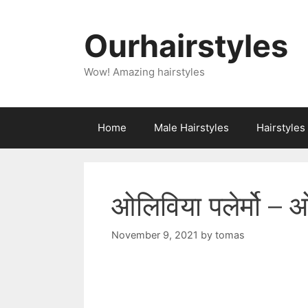
Skip
to
Ourhairstyles
content
Wow! Amazing hairstyles
Home
Male Hairstyles
Hairstyle
ओलिविया पलेर्मो – ओ
November 9, 2021
by
tomas