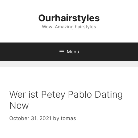
Skip
to
Ourhairstyles
content
Wow! Amazing hairstyles
Menu
Wer ist Petey Pablo Dating
Now
October 31, 2021
by
tomas