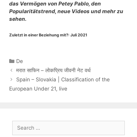
das Vermögen von Petey Pablo, den
Popularitätstrend, neue Videos und mehr zu
sehen.
Zuletzt in einer Beziehung mit?:
Juli 2021
Categories
De
मरात साफिन – लोकप्रिय जीवनी नेट वर्थ
Spain – Slovakia | Classification of the
European Under 21, live
Search
for: