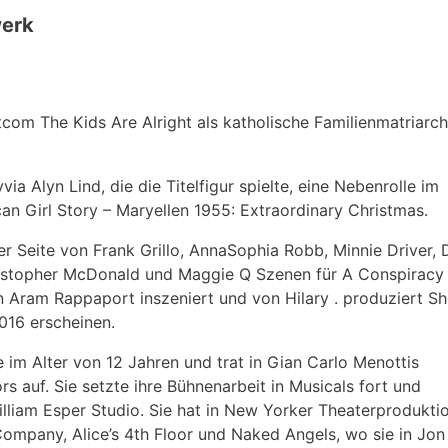
werk
om The Kids Are Alright als katholische Familienmatriarch
 Alyn Lind, die die Titelfigur spielte, eine Nebenrolle im
 Girl Story – Maryellen 1955: Extraordinary Christmas.
Seite von Frank Grillo, AnnaSophia Robb, Minnie Driver, 
istopher McDonald und Maggie Q Szenen für A Conspiracy
n Aram Rappaport inszeniert und von Hilary . produziert Sho
2016 erscheinen.
im Alter von 12 Jahren und trat in Gian Carlo Menottis
s auf. Sie setzte ihre Bühnenarbeit in Musicals fort und
liam Esper Studio. Sie hat in New Yorker Theaterprodukti
Company, Alice’s 4th Floor und Naked Angels, wo sie in Jon