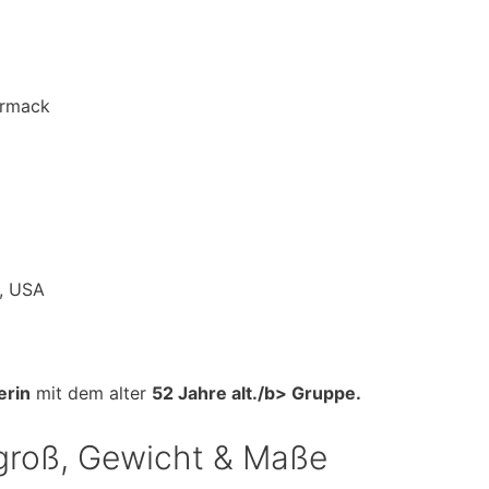
ormack
y, USA
erin
mit dem alter
52 Jahre alt./b> Gruppe.
roß, Gewicht & Maße