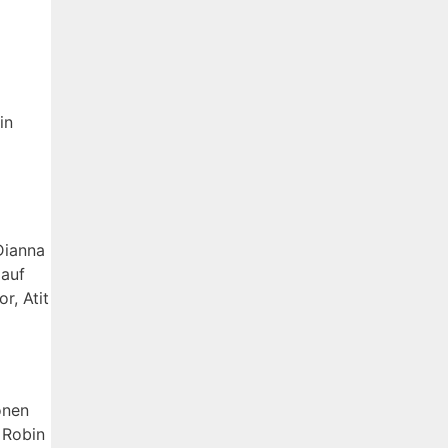
in
Dianna
 auf
r, Atit
onen
 Robin