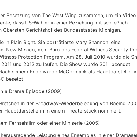
der Besetzung von The West Wing zusammen, um ein Video
ente, dass US-Wähler in einer Beziehung mit schließlich
den Obersten Gerichtshof des Bundesstaates Michigan.
In Plain Sight. Sie porträtierte Mary Shannon, eine
ue, New Mexico, dem Büro des Federal Witness Security P
Witness Protection Program. Am 28. Juli 2010 wurde die S
um 2011 und 2012 zu laufen. Die Show wurde 2011 beendet,
r. Nach seinem Ende wurde McCormack als Hauptdarsteller in
BC besetzt.
in a Drama Episode (2009)
Gretchen in der Broadway-Wiederbelebung von Boeing 200
r Hauptdarstellerin in einem Theaterstück nominiert.
nem Fernsehfilm oder einer Miniserie (2005)
 herausragende Leistung eines Ensembles in einer Dramase