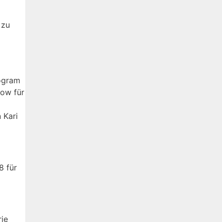
 zu
rogram
how für
 Kari
8 für
rie