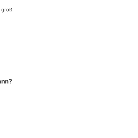
 groß.
ann?