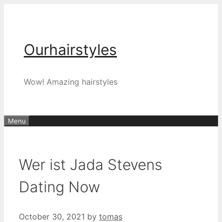
Skip
to
content
Ourhairstyles
Wow! Amazing hairstyles
Menu
Wer ist Jada Stevens
Dating Now
October 30, 2021
by
tomas