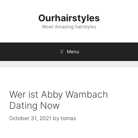
Skip
to
Ourhairstyles
content
Wow! Amazing hairstyles
Menu
Wer ist Abby Wambach
Dating Now
October 31, 2021
by
tomas