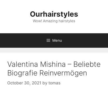
Skip
to
Ourhairstyles
content
Wow! Amazing hairstyles
Menu
Valentina Mishina – Beliebte
Biografie Reinvermögen
October 30, 2021
by
tomas