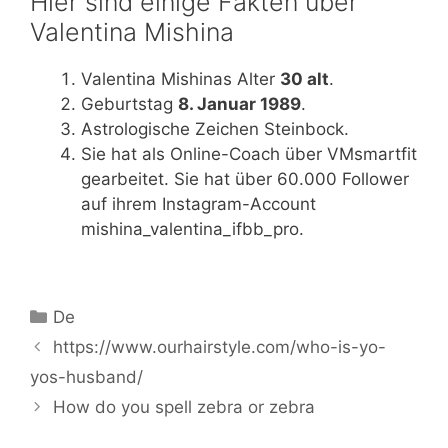
Hier sind einige Fakten über
Valentina Mishina
Valentina Mishinas Alter
30 alt
.
Geburtstag
8. Januar 1989
.
Astrologische Zeichen Steinbock.
Sie hat als Online-Coach über VMsmartfit
gearbeitet. Sie hat über 60.000 Follower
auf ihrem Instagram-Account
mishina_valentina_ifbb_pro.
Categories
De
https://www.ourhairstyle.com/who-is-yo-
yos-husband/
How do you spell zebra or zebra