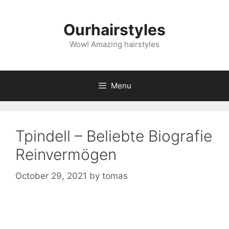
Skip
to
Ourhairstyles
content
Wow! Amazing hairstyles
Menu
Tpindell – Beliebte Biografie
Reinvermögen
October 29, 2021
by
tomas