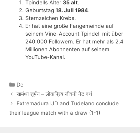
Tpindells Alter
35 alt
.
Geburtstag
18. Juli 1984
.
Sternzeichen Krebs.
Er hat eine große Fangemeinde auf
seinem Vine-Account Tpindell mit über
240.000 Followern. Er hat mehr als 2,4
Millionen Abonnenten auf seinem
YouTube-Kanal.
Categories
De
सामंथा शूर्मन – लोकप्रिय जीवनी नेट वर्थ
Extremadura UD and Tudelano conclude
their league match with a draw (1-1)