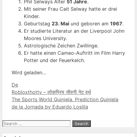
Phil Selways Alter
51 Jahre
.
Mit seiner Frau Cait Selway hatte er drei
Kinder.
Geburtstag
23. Mai
und geboren am
1967
.
Er studierte Literatur an der Liverpool John
Moores University.
Astrologische Zeichen Zwillinge.
Er hatte einen Cameo-Auftritt im Film Harry
Potter und der Feuerkelch.
Wird geladen…
Categories
De
Robloxthotty – लोकप्रिय जीवनी नेट वर्थ
The Sports World Quiniela. Prediction Quiniela
de la Jornada by Eduardo Losilla
Search
for: