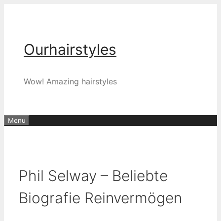
Skip
to
content
Ourhairstyles
Wow! Amazing hairstyles
Menu
Phil Selway – Beliebte
Biografie Reinvermögen