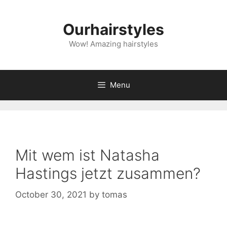
Skip
to
Ourhairstyles
content
Wow! Amazing hairstyles
Menu
Mit wem ist Natasha
Hastings jetzt zusammen?
October 30, 2021
by
tomas