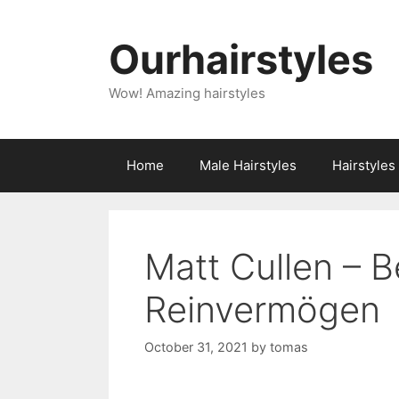
Skip
to
Ourhairstyles
content
Wow! Amazing hairstyles
Home
Male Hairstyles
Hairstyle
Matt Cullen – B
Reinvermögen
October 31, 2021
by
tomas