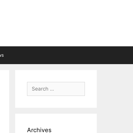
ws
Search
for:
Archives