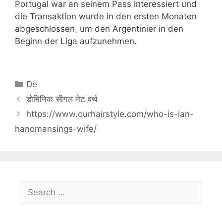
Portugal war an seinem Pass interessiert und
die Transaktion wurde in den ersten Monaten
abgeschlossen, um den Argentinier in den
Beginn der Liga aufzunehmen.
Categories
De
डोमिनिक सीगल नेट वर्थ
https://www.ourhairstyle.com/who-is-ian-
hanomansings-wife/
Search
for: