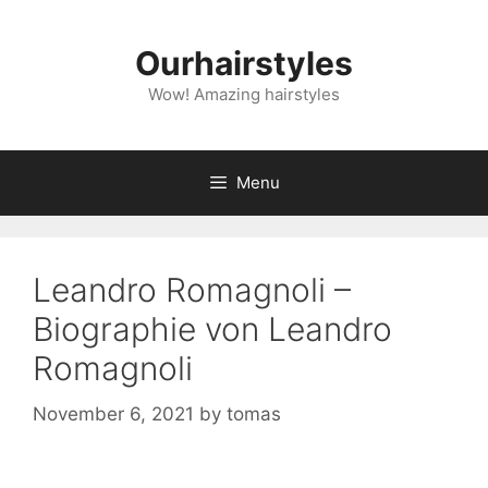
Skip
to
Ourhairstyles
content
Wow! Amazing hairstyles
Menu
Leandro Romagnoli –
Biographie von Leandro
Romagnoli
November 6, 2021
by
tomas