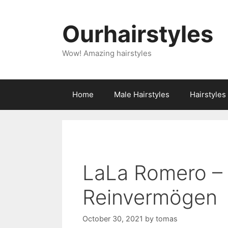
Skip
to
Ourhairstyles
content
Wow! Amazing hairstyles
Home
Male Hairstyles
Hairstyle
LaLa Romero – 
Reinvermögen
October 30, 2021
by
tomas