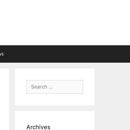
ws
Search
for:
Archives