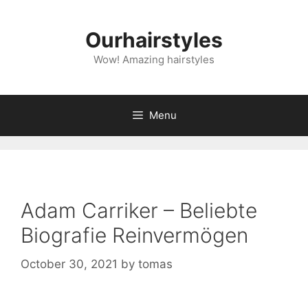
Skip
to
Ourhairstyles
content
Wow! Amazing hairstyles
Menu
Adam Carriker – Beliebte
Biografie Reinvermögen
October 30, 2021
by
tomas