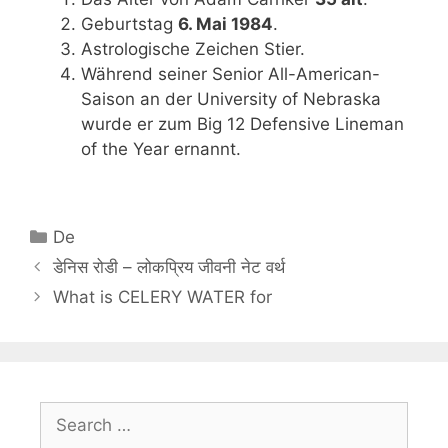
Geburtstag
6. Mai 1984
.
Astrologische Zeichen Stier.
Während seiner Senior All-American-
Saison an der University of Nebraska
wurde er zum Big 12 Defensive Lineman
of the Year ernannt.
Categories
De
डेनिस रोडी – लोकप्रिय जीवनी नेट वर्थ
What is CELERY WATER for
Search
for: