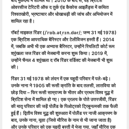
बाद मुकदमों में शामिल था। 2010 के बाद से, वह ब्रिटिश
ओवरसीज टेरिटरी ऑफ द तुर्क एंड कैकोस आइलैंड्स में कथित
रिश्वतखोरी, भ्रष्टाचार और धोखाधड़ी की जांच और अभियोजन में
शामिल रहा है।
रॉबर्ट माइकल रिंडर (/ˈrɒb.ətˌrɪn.dər/; जन्म 31 मई 1978)
एक ब्रिटिश आपराधिक बैरिस्टर और टेलीविजन हस्ती हैं। 2014
में, जबकि अभी भी एक अभ्यास बैरिस्टर, उन्होंने रियलिटी कोर्ट रूम
श्रृंखला जज रिंडर की मेजबानी करना शुरू किया। 2019 में,
उन्होंने चैनल 4 श्रृंखला द रॉब रिंडर वर्डिक्ट की मेजबानी भी शुरू
की।
रिंडर 31 मई 1978 को लंदन में एक यहूदी परिवार में पले-बढ़े।
उनके नाना ने 1905 की रूसी क्रांति के बाद तलसी, लातविया को
छोड़ दिया – फिर रूसी साम्राज्य के भीतर और प्रथम विश्व युद्ध में
ब्रिटिश सेना में शामिल हो गए। एक प्रलय के पोते उत्तरजीवी, रिंडर
की मातृ परिवार की जड़ें पोलैंड के पिओट्रको ट्रिबुनल्स्की तक फैली
हुई हैं। द्वितीय विश्व युद्ध की शुरुआत में पोलैंड पर नाजी आक्रमण के
बाद, उनके नाना, मूसा (जिसे मौरिस के नाम से भी जाना जाता है)
और उनके परिवार को एक यहूदी बस्ती में भेजा गया, जहाँ मौरिस एक