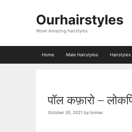
Skip
to
Ourhairstyles
content
Wow! Amazing hairstyles
Home
Male Hairstyles
Hairstyle
पॉल कफ़ारो – लोकप्
October 30, 2021
by
tomas