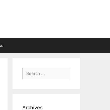
ws
Search
for:
Archives