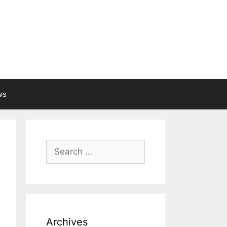
ws
Search
for:
Archives