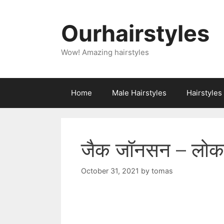
Skip
to
Ourhairstyles
content
Wow! Amazing hairstyles
Home
Male Hairstyles
Hairstyle
जैक जॉनसन – लोकप्
October 31, 2021
by
tomas