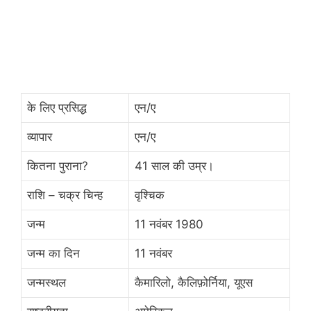
के लिए प्रसिद्ध
एन/ए
व्यापार
एन/ए
कितना पुराना?
41 साल की उम्र।
राशि – चक्र चिन्ह
वृश्चिक
जन्म
11 नवंबर 1980
जन्म का दिन
11 नवंबर
जन्मस्थल
कैमारिलो, कैलिफ़ोर्निया, यूएस