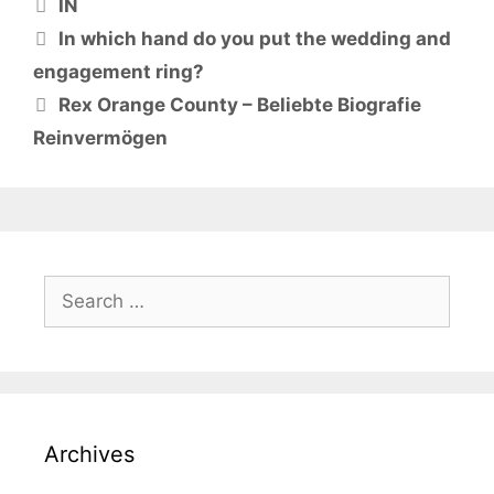
Categories
IN
In which hand do you put the wedding and
engagement ring?
Rex Orange County – Beliebte Biografie
Reinvermögen
Search
for:
Archives