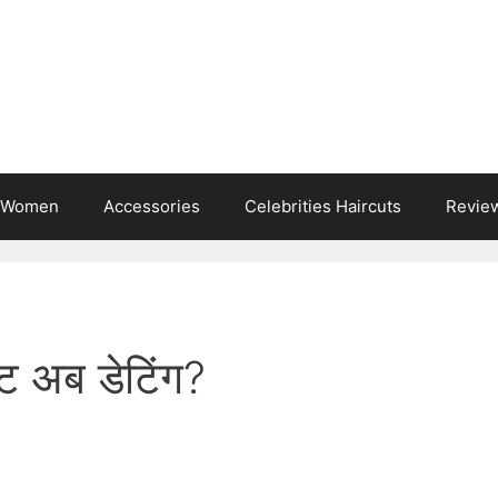
s Women
Accessories
Celebrities Haircuts
Revie
इट अब डेटिंग?