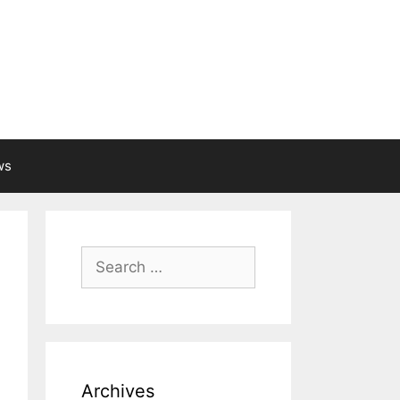
ws
Search
for:
Archives