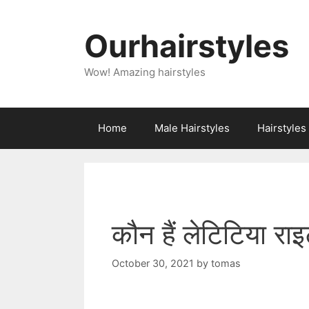
Skip
to
Ourhairstyles
content
Wow! Amazing hairstyles
Home
Male Hairstyles
Hairstyle
कौन हैं लेटिटिया रा
October 30, 2021
by
tomas