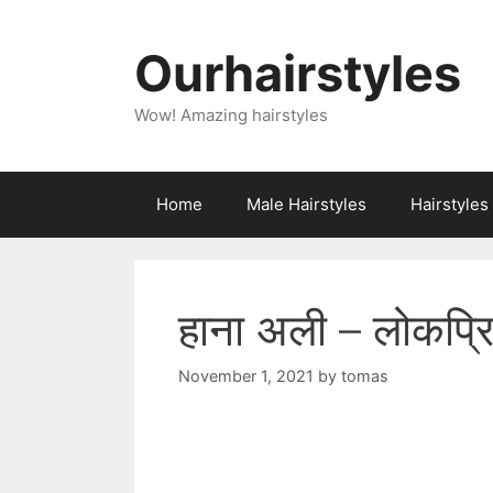
Skip
to
Ourhairstyles
content
Wow! Amazing hairstyles
Home
Male Hairstyles
Hairstyle
हाना अली – लोकप्रि
November 1, 2021
by
tomas