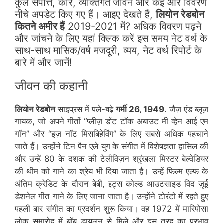
कुल संपत्ति, कार, व्यक्तिगत जीवन और कई और विवरण
नीचे अपडेट किए गए हैं। आइए देखते हैं,
लियोन रेडबोन
कितने अमीर हैं
2019-2021 में? अधिक विवरण पढ़ने
और जांचने के लिए यहां क्लिक करें इस समय नेट वर्थ के
साथ-साथ मासिक/वर्ष मजदूरी, व्यय, नेट वर्थ रिपोर्ट के
बारे में और जानें!
जीवन की कहानी
लियोन रेडबोन
साइप्रस में पले-बढ़े
गर्मी 26, 1949
. जैज़ एंड ब्लूज़
गायक, जो अपने गीतों “प्लीज़ डोंट टॉक अबाउट मी व्हेन आई एम
गॉन” और “इज़ नॉट मिसबिहेविंग” के लिए सबसे अधिक पहचाने
जाते हैं। उन्होंने टिन पैन एले युग के संगीत में विशेषज्ञता हासिल की
और उन्हें 80 के दशक की टेलीविज़न श्रृंखला मिस्टर बेल्वेडियर
की थीम को गाने का श्रेय भी दिया जाता है। उन्हें फिल्म एल्फ के
अंतिम क्रेडिट के दौरान बेबी, इट्स कोल्ड आउटसाइड विद ज़ूई
डेशनेल गीत गाने के लिए जाना जाता है। उन्होंने टोरंटो में रहते हुए
पहली बार संगीत का प्रदर्शन शुरू किया। वह 1972 में मारिपोसा
लोक समारोह में बॉब डायलन से मिले और इस तरह का प्रभाव