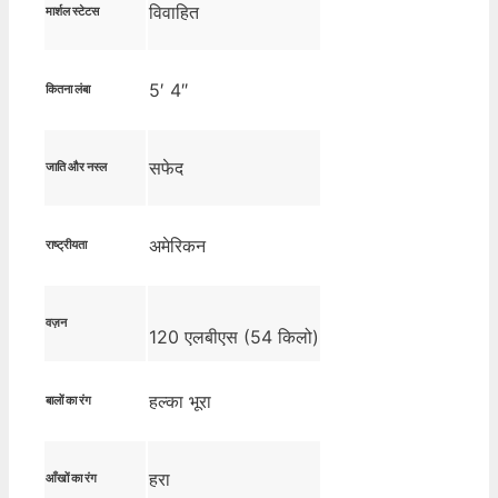
विवाहित
मार्शल स्टेटस
5′ 4″
कितना लंबा
सफेद
जाति और नस्ल
अमेरिकन
राष्ट्रीयता
वज़न
120 एलबीएस (54 किलो)
हल्का भूरा
बालों का रंग
हरा
आँखों का रंग